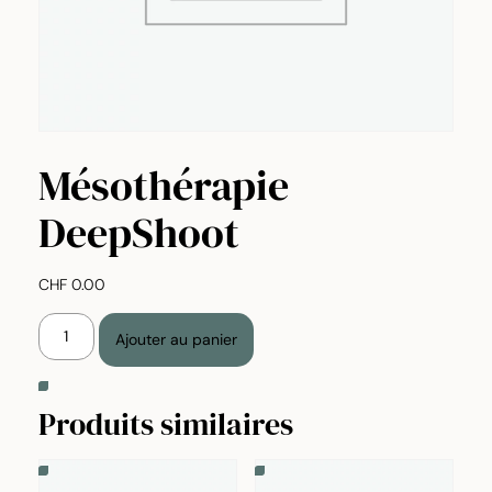
Mésothérapie
DeepShoot
CHF
0.00
quantité
Ajouter au panier
de
Mésothérapie
DeepShoot
Alternative:
Produits similaires