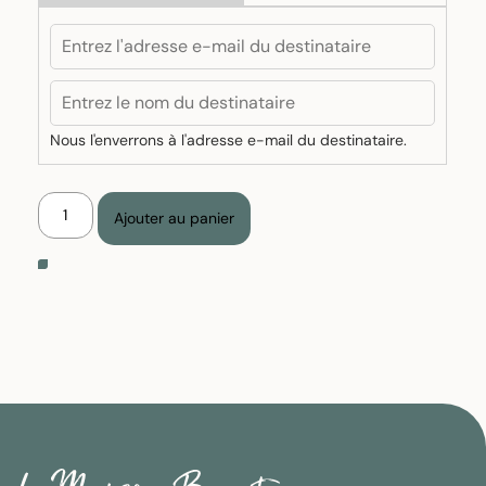
Nous l'enverrons à l'adresse e-mail du destinataire.
quantité
Ajouter au panier
de
Carte
cadeau
Alternative: