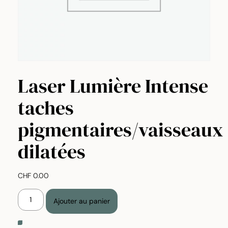
Laser Lumière Intense
taches
pigmentaires/vaisseaux
dilatées
CHF
0.00
quantité
Ajouter au panier
de
Laser
Lumière
Alternative: