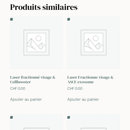
Intense
Produits similaires
taches
pigmentaires/vaisseaux
dilatées
Laser fractionné visage &
Laser Fractionne visage &
Cellbooster
ASCE exosome
CHF
0.00
CHF
0.00
Ajouter au panier
Ajouter au panier