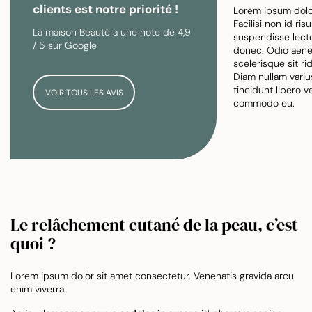
clients est notre priorité !
Lorem ipsum dolor
Facilisi non id ris
La maison Beauté a une note de 4,9
suspendisse lectu
/ 5 sur Google
donec. Odio aene
scelerisque sit ri
Diam nullam variu
tincidunt libero v
VOIR TOUS LES AVIS
commodo eu.
Le relâchement cutané de la peau, c’est
quoi ?
Lorem ipsum dolor sit amet consectetur. Venenatis gravida arcu
enim viverra.