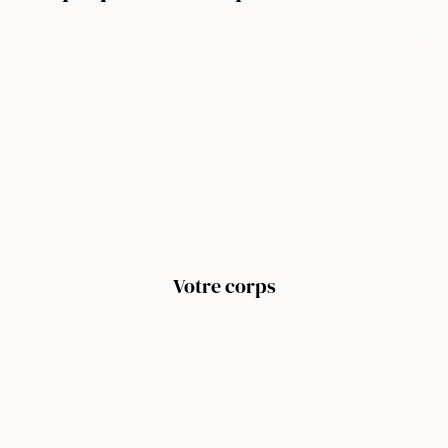
J’AI DES CICATRICES
ÉCLAT INSTANTANÉ
Votre corps
J’AI DE LA CELLULITE
JE PERDS MES CHEVEUX